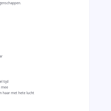
eigenschappen.
ar
l tijd
ng mee
an haar met hete lucht