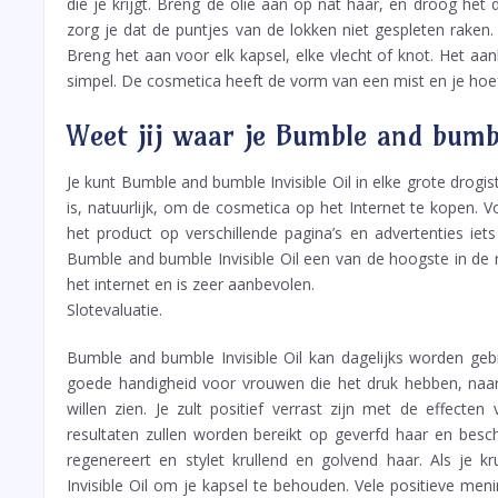
die je krijgt. Breng de olie aan op nat haar, en droog het
zorg je dat de puntjes van de lokken niet gespleten raken. I
Breng het aan voor elk kapsel, elke vlecht of knot. Het aa
simpel. De cosmetica heeft de vorm van een mist en je hoef
Weet jij waar je Bumble and bumbl
Je kunt Bumble and bumble Invisible Oil in elke grote drogis
is, natuurlijk, om de cosmetica op het Internet te kopen. 
het product op verschillende pagina’s en advertenties iets
Bumble and bumble Invisible Oil een van de hoogste in de 
het internet en is zeer aanbevolen.
Slotevaluatie.
Bumble and bumble Invisible Oil kan dagelijks worden gebr
goede handigheid voor vrouwen die het druk hebben, naar 
willen zien. Je zult positief verrast zijn met de effec
resultaten zullen worden bereikt op geverfd haar en bes
regenereert en stylet krullend en golvend haar. Als je 
Invisible Oil om je kapsel te behouden. Vele positieve men