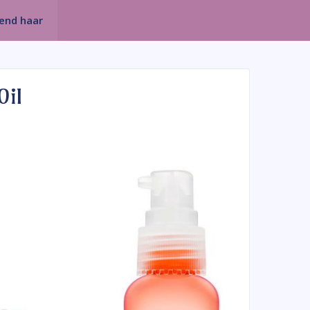
rend haar
Oil