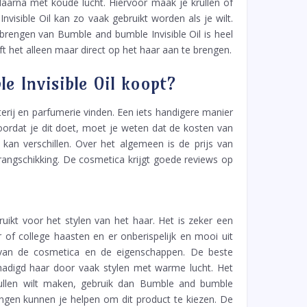
 daarna met koude lucht. Hiervoor maak je krullen of
nvisible Oil kan zo vaak gebruikt worden als je wilt.
nbrengen van Bumble and bumble Invisible Oil is heel
t het alleen maar direct op het haar aan te brengen.
e Invisible Oil koopt?
terij en parfumerie vinden. Een iets handigere manier
Voordat je dit doet, moet je weten dat de kosten van
 kan verschillen. Over het algemeen is de prijs van
rangschikking. De cosmetica krijgt goede reviews op
uikt voor het stylen van het haar. Het is zeker een
of college haasten en er onberispelijk en mooi uit
ten van de cosmetica en de eigenschappen. De beste
chadigd haar door vaak stylen met warme lucht. Het
krullen wilt maken, gebruik dan Bumble and bumble
ingen kunnen je helpen om dit product te kiezen. De