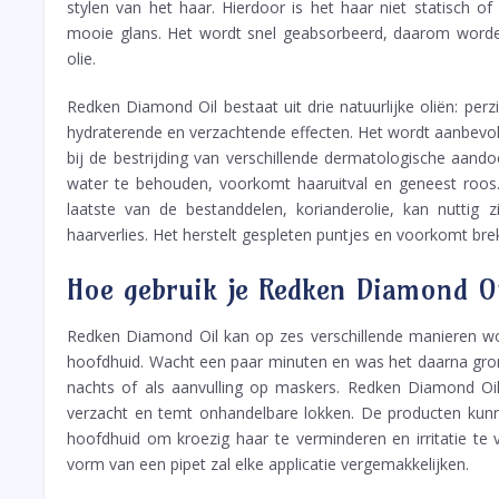
stylen van het haar. Hierdoor is het haar niet statisch of
mooie glans. Het wordt snel geabsorbeerd, daarom worde
olie.
Redken Diamond Oil bestaat uit drie natuurlijke oliën: perzi
hydraterende en verzachtende effecten. Het wordt aanbevole
bij de bestrijding van verschillende dermatologische aando
water te behouden, voorkomt haaruitval en geneest roos.
laatste van de bestanddelen, korianderolie, kan nuttig 
haarverlies. Het herstelt gespleten puntjes en voorkomt br
Hoe gebruik je Redken Diamond O
Redken Diamond Oil kan op zes verschillende manieren wo
hoofdhuid. Wacht een paar minuten en was het daarna grond
nachts of als aanvulling op maskers. Redken Diamond Oi
verzacht en temt onhandelbare lokken. De producten kun
hoofdhuid om kroezig haar te verminderen en irritatie te 
vorm van een pipet zal elke applicatie vergemakkelijken.